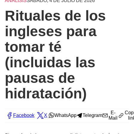
ANÁLISIS
SÁBADO, 4 DE JULIO DE 2026
Rituales de los
ingleses para
tomar té
(incluidas las
pausas de
hidratación)
E-
Cop
Facebook
X
WhatsApp
Telegram
Mail
lin