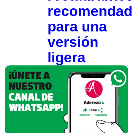
recomendad
para una
versión
ligera