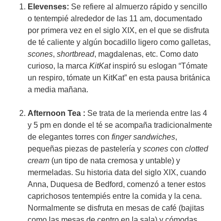
Elevenses:
Se refiere al almuerzo rápido y sencillo
o tentempié alrededor de las 11 am, documentado
por primera vez en el siglo XIX, en el que se disfruta
de té caliente y algún bocadillo ligero como galletas,
scones
,
shortbread
, magdalenas, etc. Como dato
curioso, la marca
KitKat
inspiró su eslogan “Tómate
un respiro, tómate un KitKat” en esta pausa británica
a media mañana.
Afternoon Tea :
Se trata de la merienda entre las 4
y 5 pm en donde el té se acompaña tradicionalmente
de elegantes torres con
finger sandwiches
,
pequeñas piezas de pastelería y
scones
con
clotted
cream
(un tipo de nata cremosa y untable) y
mermeladas. Su historia data del siglo XIX, cuando
Anna, Duquesa de Bedford, comenzó a tener estos
caprichosos tentempiés entre la comida y la cena.
Normalmente se disfruta en mesas de café (bajitas
como las mesas de centro en la sala) y cómodas