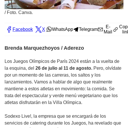
/
Foto. Canva.
E-
Cop
Facebook
X
WhatsApp
Telegram
Mail
lin
Brenda Marquezhoyos / Aderezo
Los Juegos Olímpicos de París 2024 están a la vuelta de
la esquina, del
26 de julio al 11 de agosto.
Pero, olvídate
por un momento de las carreras, los saltos y los
lanzamientos. Vamos a hablar de algo que realmente
mantiene a estos atletas en movimiento: la comida. Se
trata del espectacular y verde menú vegetariano que los
atletas disfrutarán en la Villa Olímpica.
Sodexo Live!, la empresa que se encargará de los
servicios de catering durante los Juegos, ha revelado que