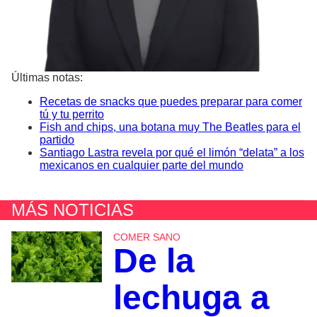
Últimas notas:
Recetas de snacks que puedes preparar para comer
tú y tu perrito
Fish and chips, una botana muy The Beatles para el
partido
Santiago Lastra revela por qué el limón “delata” a los
mexicanos en cualquier parte del mundo
MÁS NOTICIAS
COMER SANO
De la
lechuga a