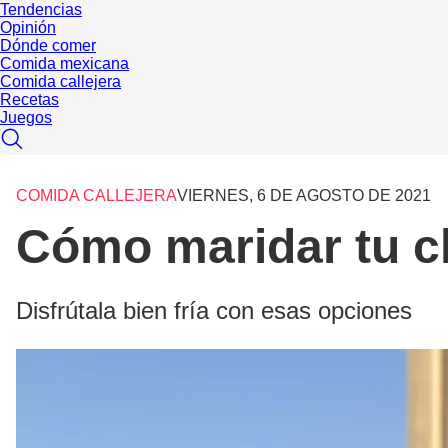
Tendencias
Opinión
Dónde comer
Comida mexicana
Comida callejera
Recetas
Juegos
COMIDA CALLEJERA
VIERNES, 6 DE AGOSTO DE 2021
Cómo maridar tu c
Disfrútala bien fría con esas opciones