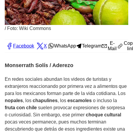
/
Foto: Wiki Commons
E-
Cop
Facebook
X
WhatsApp
Telegram
Mail
lin
Monserrath Solís / Aderezo
En redes sociales abundan los videos de turistas y
extranjeros reaccionando por primera vez a alimentos que
para los mexicanos forman parte de la vida cotidiana. Los
nopales
, los
chapulines
, los
escamoles
o incluso la
fruta con chile
suelen provocar expresiones de sorpresa
o curiosidad. Sin embargo, ese primer
choque cultural
pocas veces permanece, pues muchos terminan
descubriendo que detrás de esos ingredientes existe una