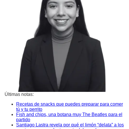
Últimas notas:
Recetas de snacks que puedes preparar para comer
tú y tu perrito
Fish and chips, una botana muy The Beatles para el
partido
Santiago Lastra revela por qué el limón “delata” a los