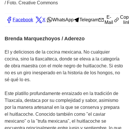
/
Foto. Creative Commons
E-
Cop
Facebook
X
WhatsApp
Telegram
Mail
lin
Brenda Marquezhoyos / Aderezo
El y deliciosos de la cocina mexicana. No cualquier
cocina, sino la tlaxcalteca, donde se eleva a la categoría
de obra maestra con el mole negro de huitlacoche. Si esto
no es un giro inesperado en la historia de los hongos, no
sé qué lo es.
Este platillo profundamente enraizado en la tradición de
Tlaxcala, destaca por su complejidad y sabor, asimismo
por la manera artesanal en la que se conserva y prepara
el huitlacoche. Conocido también como "el caviar
mexicano" o la "trufa mexicana", el huitlacoche se
encuentra principalmente entre junio y septiembre, lo que