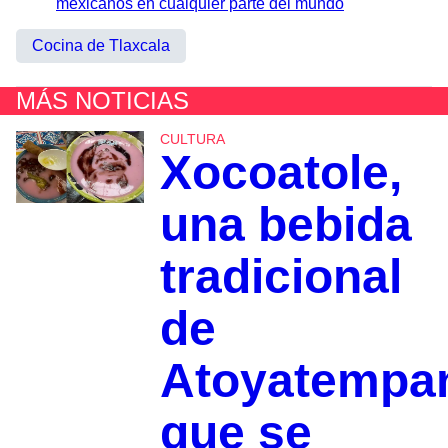
mexicanos en cualquier parte del mundo
Cocina de Tlaxcala
MÁS NOTICIAS
CULTURA
Xocoatole,
una bebida
tradicional
de
Atoyatempa
que se