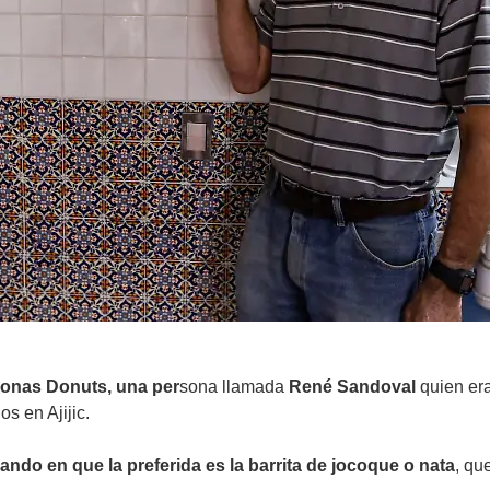
onas Donuts, una per
sona llamada
René Sandoval
quien er
s en Ajijic.
ndo en que la preferida es la barrita de jocoque o nata
, qu