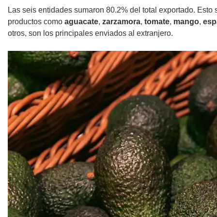
Las seis entidades sumaron 80.2% del total exportado. Esto s
productos como
aguacate
,
zarzamora
,
tomate
,
mango
,
esp
otros, son los principales enviados al extranjero.