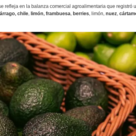
e refleja en la balanza comercial agroalimentaria que registró 
árrago,
chile
,
limón,
frambuesa
,
berries
, limón,
nuez
,
cártam