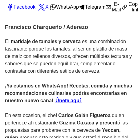
E-
Cop
Facebook
X
WhatsApp
Telegram
Mail
lin
Francisco Charqueño / Aderezo
El
maridaje de tamales y cerveza
es una combinación
fascinante porque los tamales, al ser un platillo de masa
de maíz con rellenos diversos, ofrecen múltiples texturas y
sabores que se pueden equilibrar, complementar o
contrastar con diferentes estilos de cerveza.
¡Ya estamos en WhatsApp! Recetas, comida y muchas
recomendaciones culinarias podrás encontrarlas en
nuestro nuevo canal.
Ún
ete aquí.
En esta ocasión, el chef
Carlos Galán Figueroa
quien
pertenece al restaurante
Guzina Oaxaca y present
ó las
propuestas para probarse con la cerveza de
Yeccan,
quien p
ropuso este maridaje y que estará disponible del