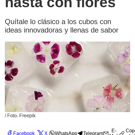
hasta con flores
Quítale lo clásico a los cubos con
ideas innovadoras y llenas de sabor
/
Foto. Freepik
E-
Cop
Facebook
X
WhatsApp
Telegram