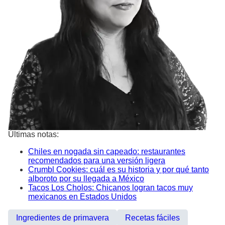
Últimas notas:
Chiles en nogada sin capeado: restaurantes
recomendados para una versión ligera
Crumbl Cookies: cuál es su historia y por qué tanto
alboroto por su llegada a México
Tacos Los Cholos: Chicanos logran tacos muy
mexicanos en Estados Unidos
Ingredientes de primavera
Recetas fáciles