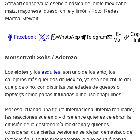
Stewart conserva la esencia básica del elote mexicano:
maíz, mayonesa, queso, chile y limón
/
Foto: Redes
Martha Stewart
E-
Cop
Facebook
X
WhatsApp
Telegram
Mail
lin
Monserrath Solís / Aderezo
Los
elotes
y los
esquites
, son uno de los antojitos
callejeros más queridos de México, ya sea con chilito del
que pica o no, con distintas variedades de quesos o
toppings
como papas trituradas o incluso chapulines.
Por eso, cuando una figura internacional intenta replicarlo,
las reacciones suelen dividirse entre quienes celebran la
difusión de la gastronomía mexicana y quienes
consideran que ciertas versiones se alejan demasiado de
la tradición. Eso fue precisamente lo que ocurrió con la