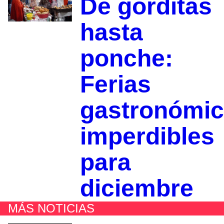
De gorditas
hasta
ponche:
Ferias
gastronómi
imperdibles
para
diciembre
MÁS NOTICIAS