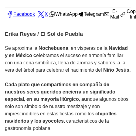
E-
Cop
Facebook
X
WhatsApp
Telegram
Mail
lin
Erika Reyes / El Sol de Puebla
Se aproxima la
Nochebuena
, en vísperas de la
Navidad
y en México c
elebramos el suceso en armonía familiar
con una cena simbólica, llena de aromas y sabores, a la
vera del árbol para celebrar el nacimiento del
Niño Jesús.
Cada plato que compartimos en compañía de
nuestros seres queridos encierra un significado
especial, en su mayoría litúrgico, au
nque algunos otros
solo son símbolo de nuestro mestizaje y son
imprescindibles en estas fiestas como los
chipotles
navideños y los ayocotes,
característicos de la
gastronomía poblana.