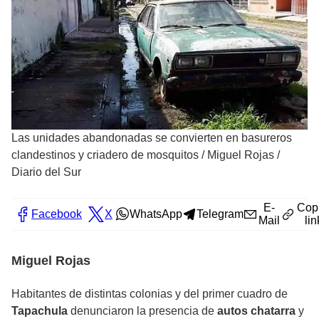
Las unidades abandonadas se convierten en basureros
clandestinos y criadero de mosquitos
/
Miguel Rojas /
Diario del Sur
E-
Cop
Facebook
X
WhatsApp
Telegram
Mail
lin
Miguel Rojas
Habitantes de distintas colonias y del primer cuadro de
Tapachula
denunciaron la presencia de
autos chatarra
y