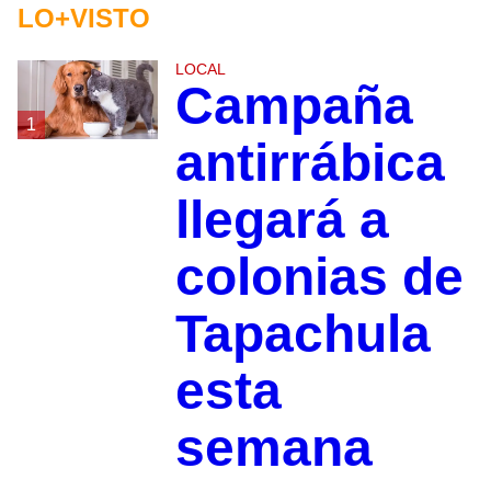
LO+VISTO
LOCAL
Campaña
1
antirrábica
llegará a
colonias de
Tapachula
esta
semana