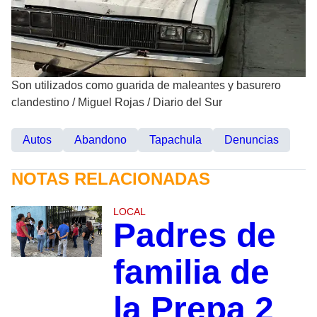
Son utilizados como guarida de maleantes y basurero
clandestino
/
Miguel Rojas / Diario del Sur
Autos
Abandono
Tapachula
Denuncias
NOTAS RELACIONADAS
LOCAL
Padres de
familia de
la Prepa 2