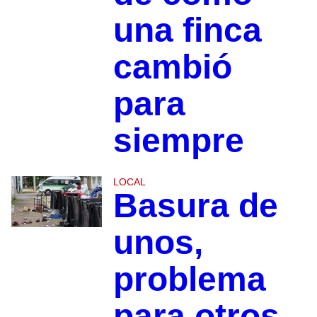
una finca
cambió
para
siempre
LOCAL
Basura de
unos,
problema
para otros