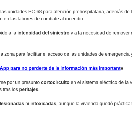
las unidades PC-68 para atención prehospitalaria, además de 
n en las labores de combate al incendio.
ido a la
intensidad del siniestro
y a la necesidad de remover m
 zona para facilitar el acceso de las unidades de emergencia y 
atsApp para no perderte de la información más important
e
rse por un presunto
cortocircuito
en el sistema eléctrico de la 
 tras los
peritajes
.
lesionadas
ni
intoxicadas
, aunque la vivienda quedó práctic