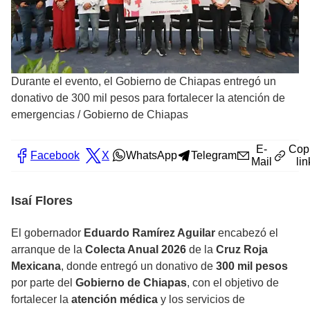
Durante el evento, el Gobierno de Chiapas entregó un
donativo de 300 mil pesos para fortalecer la atención de
emergencias
/
Gobierno de Chiapas
E-
Cop
Facebook
X
WhatsApp
Telegram
Mail
lin
Isaí Flores
El gobernador
Eduardo Ramírez Aguilar
encabezó el
arranque de la
Colecta Anual 2026
de la
Cruz Roja
Mexicana
, donde entregó un donativo de
300 mil pesos
por parte del
Gobierno de Chiapas
, con el objetivo de
fortalecer la
atención médica
y los servicios de