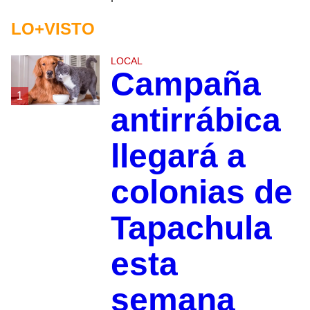
LO+VISTO
LOCAL
Campaña
1
antirrábica
llegará a
colonias de
Tapachula
esta
semana