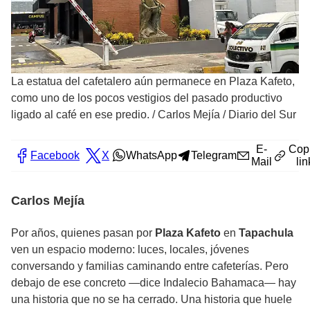
La estatua del cafetalero aún permanece en Plaza Kafeto,
como uno de los pocos vestigios del pasado productivo
ligado al café en ese predio.
/
Carlos Mejía / Diario del Sur
E-
Cop
Facebook
X
WhatsApp
Telegram
Mail
lin
Carlos Mejía
Por años, quienes pasan por
Plaza Kafeto
en
Tapachula
ven un espacio moderno: luces, locales, jóvenes
conversando y familias caminando entre cafeterías. Pero
debajo de ese concreto —dice Indalecio Bahamaca— hay
una historia que no se ha cerrado. Una historia que huele