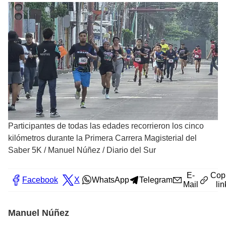
Participantes de todas las edades recorrieron los cinco
kilómetros durante la Primera Carrera Magisterial del
Saber 5K
/
Manuel Núñez / Diario del Sur
E-
Cop
Facebook
X
WhatsApp
Telegram
Mail
lin
Manuel Núñez