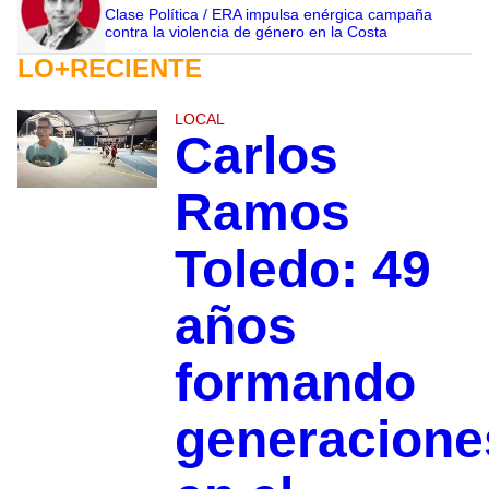
Clase Política / ERA impulsa enérgica campaña
contra la violencia de género en la Costa
LO+RECIENTE
LOCAL
Carlos
Ramos
Toledo: 49
años
formando
generacione