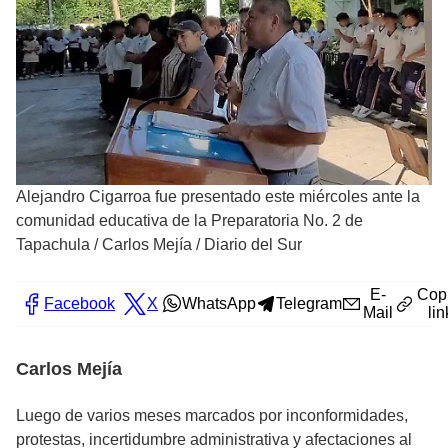
Alejandro Cigarroa fue presentado este miércoles ante la
comunidad educativa de la Preparatoria No. 2 de
Tapachula
/
Carlos Mejía / Diario del Sur
E-
Cop
Facebook
X
WhatsApp
Telegram
Mail
lin
Carlos Mejía
Luego de varios meses marcados por inconformidades,
protestas, incertidumbre administrativa y afectaciones al