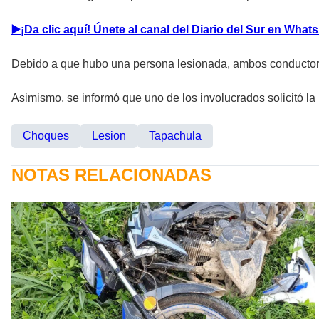
▶️¡Da clic aquí! Únete al canal del Diario del Sur en Wh
Debido a que hubo una persona lesionada, ambos conductore
Asimismo, se informó que uno de los involucrados solicitó l
Choques
Lesion
Tapachula
NOTAS RELACIONADAS