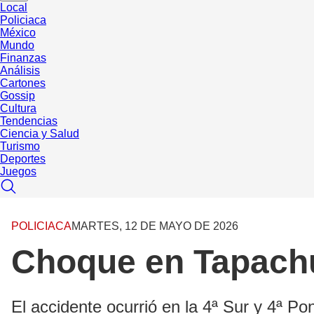
Local
Policiaca
México
Mundo
Finanzas
Análisis
Cartones
Gossip
Cultura
Tendencias
Ciencia y Salud
Turismo
Deportes
Juegos
POLICIACA
MARTES, 12 DE MAYO DE 2026
Choque en Tapachu
El accidente ocurrió en la 4ª Sur y 4ª 