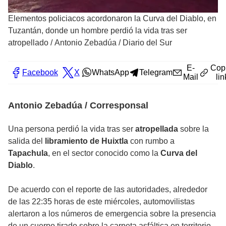
Elementos policiacos acordonaron la Curva del Diablo, en
Tuzantán, donde un hombre perdió la vida tras ser
atropellado
/
Antonio Zebadúa / Diario del Sur
E-
Cop
Facebook
X
WhatsApp
Telegram
Mail
lin
Antonio Zebadúa / Corresponsal
Una persona perdió la vida tras ser
atropellada
sobre la
salida del
libramiento de Huixtla
con rumbo a
Tapachula
, en el sector conocido como la
Curva del
Diablo
.
De acuerdo con el reporte de las autoridades, alrededor
de las 22:35 horas de este miércoles, automovilistas
alertaron a los números de emergencia sobre la presencia
de un cuerpo tirado sobre la carpeta asfáltica en territorio