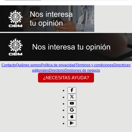
Contacto
Quiénes somos
Política de privacidad
Términos y condiciones
Directrices
editoriales
Directorio
Divisiones de negocio
¿NECESITAS AYUDA?