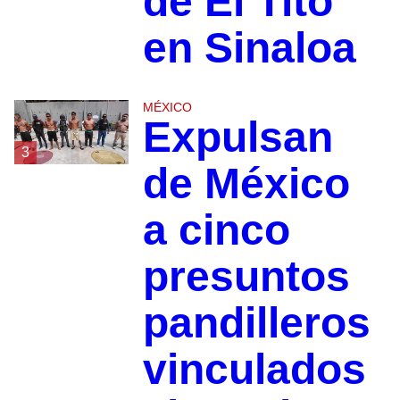
de El Tito
en Sinaloa
MÉXICO
Expulsan
3
de México
a cinco
presuntos
pandilleros
vinculados