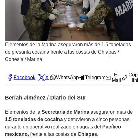
Elementos de la Marina aseguraron más de 1.5 toneladas
de presunta cocaína frente a las costas de Chiapas
/
Cortesía / Marina
E-
Cop
Facebook
X
WhatsApp
Telegram
Mail
lin
Beriah Jiménez / Diario del Sur
Elementos de la
Secretaría de Marina
aseguraron más de
1.5 toneladas de cocaína
y detuvieron a cinco personas
durante un operativo realizado en aguas del
Pacífico
mexicano
, frente a las costas de
Chiapas
.