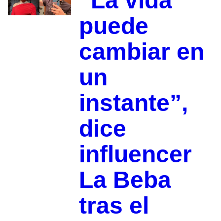
“La vida
puede
cambiar en
un
instante”,
dice
influencer
La Beba
tras el