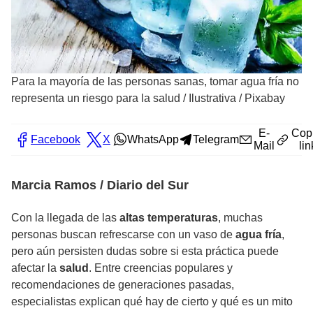
Para la mayoría de las personas sanas, tomar agua fría no
representa un riesgo para la salud
/
Ilustrativa / Pixabay
E-
Cop
Facebook
X
WhatsApp
Telegram
Mail
lin
Marcia Ramos / Diario del Sur
Con la llegada de las
altas temperaturas
, muchas
personas buscan refrescarse con un vaso de
agua fría
,
pero aún persisten dudas sobre si esta práctica puede
afectar la
salud
. Entre creencias populares y
recomendaciones de generaciones pasadas,
especialistas explican qué hay de cierto y qué es un mito