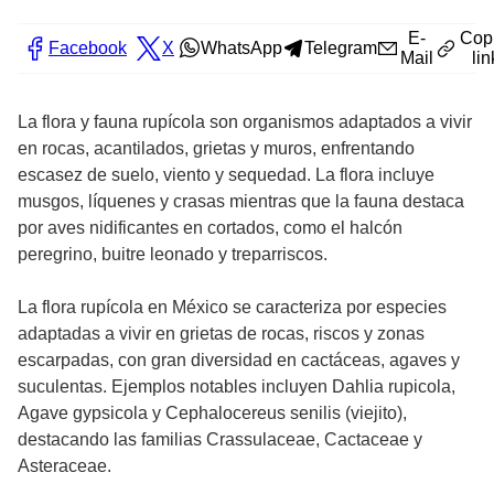
E-
Cop
Facebook
X
WhatsApp
Telegram
Mail
lin
La flora y fauna rupícola son organismos adaptados a vivir
en rocas, acantilados, grietas y muros, enfrentando
escasez de suelo, viento y sequedad. La flora incluye
musgos, líquenes y crasas mientras que la fauna destaca
por aves nidificantes en cortados, como el halcón
peregrino, buitre leonado y treparriscos.
La flora rupícola en México se caracteriza por especies
adaptadas a vivir en grietas de rocas, riscos y zonas
escarpadas, con gran diversidad en cactáceas, agaves y
suculentas. Ejemplos notables incluyen Dahlia rupicola,
Agave gypsicola y Cephalocereus senilis (viejito),
destacando las familias Crassulaceae, Cactaceae y
Asteraceae.