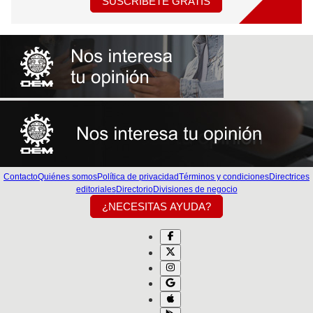
SUSCRÍBETE GRATIS
Contacto
Quiénes somos
Política de privacidad
Términos y condiciones
Directrices
editoriales
Directorio
Divisiones de negocio
¿NECESITAS AYUDA?