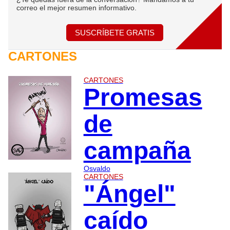
correo el mejor resumen informativo.
SUSCRÍBETE GRATIS
CARTONES
CARTONES
Promesas
de
campaña
Osvaldo
CARTONES
"Ángel"
caído