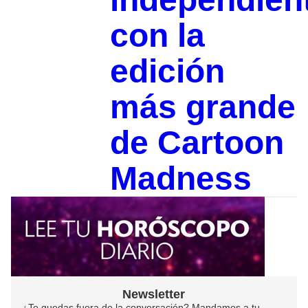
con la
edición
más grande
de Cartoon
Madness
Newsletter
¿Te quedas fuera de la conversación? Mandamos a tu