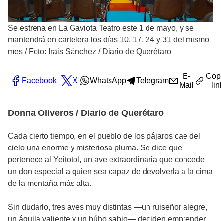
Se estrena en La Gaviota Teatro este 1 de mayo, y se
mantendrá en cartelera los días 10, 17, 24 y 31 del mismo
mes
/
Foto: Irais Sánchez / Diario de Querétaro
E-
Cop
Facebook
X
WhatsApp
Telegram
Mail
lin
Donna Oliveros / Diario de Querétaro
Cada cierto tiempo, en el pueblo de los pájaros cae del
cielo una enorme y misteriosa pluma. Se dice que
pertenece al Yeitotol, un ave extraordinaria que concede
un don especial a quien sea capaz de devolverla a la cima
de la montaña más alta.
Sin dudarlo, tres aves muy distintas —un ruiseñor alegre,
un águila valiente y un búho sabio— deciden emprender