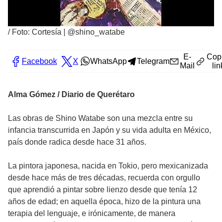
/
Foto: Cortesía | @shino_watabe
E-
Cop
Facebook
X
WhatsApp
Telegram
Mail
lin
Alma Gómez / Diario de Querétaro
Las obras de Shino Watabe son una mezcla entre su
infancia transcurrida en Japón y su vida adulta en México,
país donde radica desde hace 31 años.
La pintora japonesa, nacida en Tokio, pero mexicanizada
desde hace más de tres décadas, recuerda con orgullo
que aprendió a pintar sobre lienzo desde que tenía 12
años de edad; en aquella época, hizo de la pintura una
terapia del lenguaje, e irónicamente, de manera