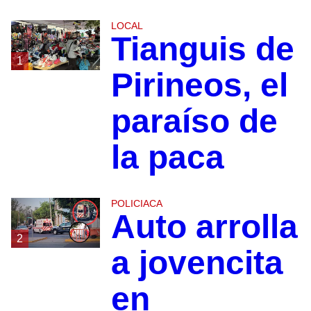
LOCAL
Tianguis de
1
Pirineos, el
paraíso de
la paca
POLICIACA
Auto arrolla
2
a jovencita
en