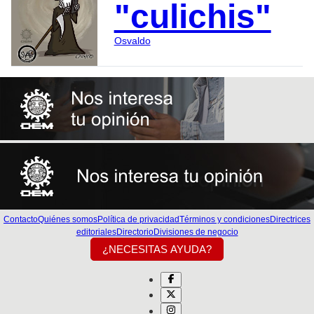
"culichis"
Osvaldo
Contacto
Quiénes somos
Política de privacidad
Términos y condiciones
Directrices
editoriales
Directorio
Divisiones de negocio
¿NECESITAS AYUDA?