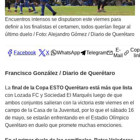
Encuentros intensos se disputaron este viernes para
definir a los finalistas el certamen, todos querían llegar al
último duelo
/
Foto: Alejandro Gómez / Diario de Querétaro
E-
Cop
Facebook
X
WhatsApp
Telegram
Mail
lin
Francisco González / Diario de Querétaro
La
final de la Copa ESTO Querétaro está más que lista
con Lozada FC y Sociedad El Marqués luego de que
ambos conjuntos salieran con la victoria este viernes en el
campo de la Casa de la Juventud, por lo que el sábado 16
de mayo, se estarán enfrentando en el Estadio Olímpico
Querétaro en duelo que promete muchas emociones.