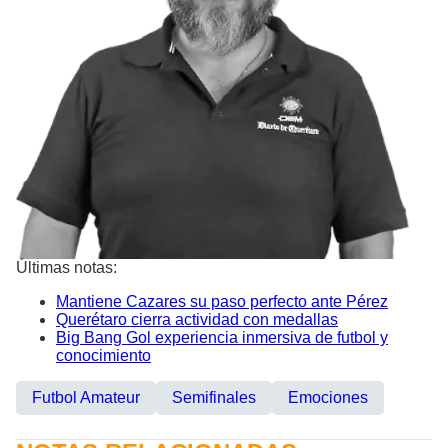
Últimas notas:
Mantiene Cazares su paso perfecto ante Pérez
Querétaro cierra actividad con medallas
Big Bang Gol experiencia inmersiva de futbol y
conocimiento
Futbol Amateur
Semifinales
Emociones