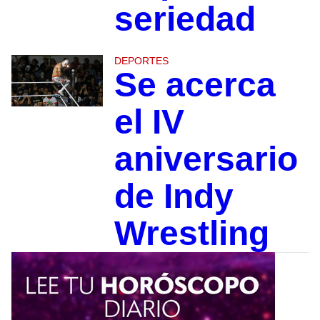
seriedad
DEPORTES
Se acerca
el IV
aniversario
de Indy
Wrestling