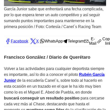
García Junior sabe que enfrentará una fecha complicada,
por lo que espera tener un auto competitivo y así seguir
sumando puntos importantes para mantenerse en la
primera posición
/
Foto: Cortesía / Canel´s Racing Team
E-
Cop
Facebook
X
WhatsApp
Telegram
Mail
lin
Francisco González / Diario de Querétaro
Volver a las actividades para cualquier deportista siempre
es importante, así lo dio a conocer el piloto
Rubén García
Junior
de la escudería Canel´s, sobre todo al hacerlo en
esta ocasión en un trazado en el que le ha ido muy bien
como lo es el Miguel E. Abed de Puebla, en donde
buscará conseguir un resultado positivo
para cercarse
cada vez más al
Chase
, destacando que hasta el
momento se
mantiene como líder
de la clasificación de la