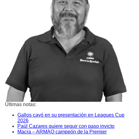
Últimas notas:
Gallos cayó en su presentación en Leagues Cup
2026
Paúl Cazares quiere seguir con paso invicto
Macra – ARMAQ campeón de la Premier