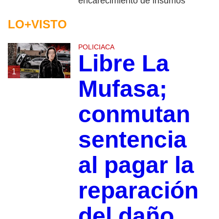
encarecimiento de insumos
LO+VISTO
POLICIACA
Libre La
1
Mufasa;
conmutan
sentencia
al pagar la
reparación
del daño