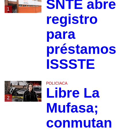
SNTE abre
1
registro
para
préstamos
ISSSTE
POLICIACA
Libre La
2
Mufasa;
conmutan