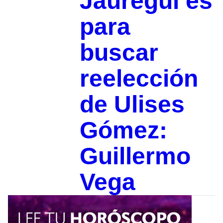
Jáuregui es
para
buscar
reelección
de Ulises
Gómez:
Guillermo
Vega