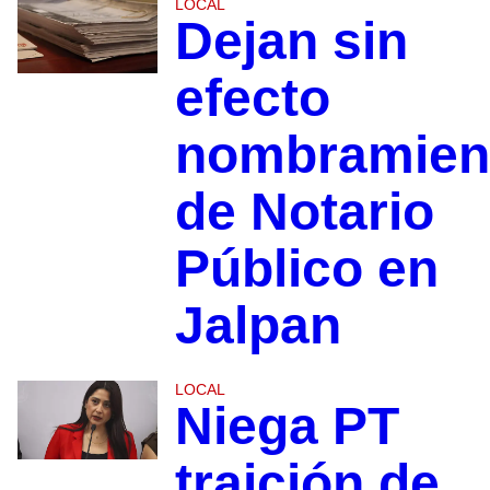
LOCAL
Dejan sin
efecto
nombramien
de Notario
Público en
Jalpan
LOCAL
Niega PT
traición de