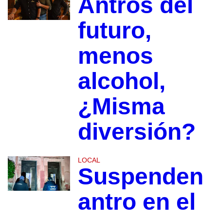
Antros del
futuro,
menos
alcohol,
¿Misma
diversión?
LOCAL
Suspenden
antro en el