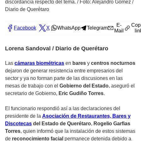
discordancia respecto del tema.
/
Foto: Alejandro Gómez /
Diario de Querétaro
E-
Cop
Facebook
X
WhatsApp
Telegram
Mail
lin
Lorena Sandoval / Diario de Querétaro
Las
cámaras biométricas
en
bares
y
centros nocturnos
dejaron de generar resistencia entre empresarios del
sector y ya no forman parte de las discusiones en las
mesas de trabajo con el
Gobierno del Estado
, aseguró el
secretario de Gobierno,
Eric Gudiño Torres
.
El funcionario respondió así a las declaraciones del
presidente de la
Asociación de Restaurantes, Bares y
Discotecas
del Estado de Querétaro
,
Rogelio Garfias
Torres
, quien informó que la instalación de estos sistemas
de
reconocimiento facial
permanece detenida debido a