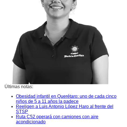
Últimas notas:
Obesidad infantil en Querétaro: uno de cada cinco
niños de 5 a 11 años la padece
Reeligen a Luis Antonio López Haro al frente del
STSP
Ruta C52 operará con camiones con aire
acondicionado