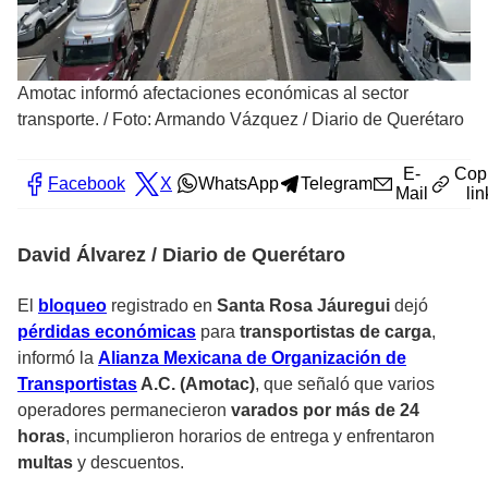
Amotac informó afectaciones económicas al sector
transporte.
/
Foto: Armando Vázquez / Diario de Querétaro
E-
Cop
Facebook
X
WhatsApp
Telegram
Mail
lin
David Álvarez / Diario de Querétaro
El
bloqueo
registrado en
Santa Rosa Jáuregui
dejó
pérdidas económicas
para
transportistas de carga
,
informó la
Alianza Mexicana de Organización de
Transportistas
A.C. (Amotac)
, que señaló que varios
operadores permanecieron
varados por más de 24
horas
, incumplieron horarios de entrega y enfrentaron
multas
y descuentos.