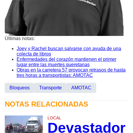
Últimas notas:
Joey y Rachel buscan salvarse con ayuda de una
colecta de libros
Enfermedades del corazón mantienen el primer
lugar entre las muertes queretanas
Obras en la carretera 57 provocan retrasos de hasta
tres horas a transportistas: AMOTAC
Bloqueos
Transporte
AMOTAC
NOTAS RELACIONADAS
LOCAL
Devastador