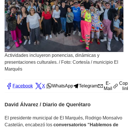
Actividades incluyeron ponencias, dinámicas y
presentaciones culturales.
/
Foto: Cortesía / municipio El
Marqués
E-
Cop
Facebook
X
WhatsApp
Telegram
Mail
lin
David Álvarez / Diario de Querétaro
El presidente municipal de El Marqués, Rodrigo Monsalvo
Castelán, encabezó los
conversatorios “Hablemos de