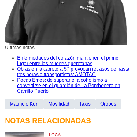
Últimas notas:
Enfermedades del corazón mantienen el primer
lugar entre las muertes queretanas
Obras en la carretera 57 provocan retrasos de hasta
tres horas a transportistas: AMOTAC
Pocas Emes: de superar el alcoholismo a
convertirse en el guardián de La Bombonera en
Carrillo Puerto
Mauricio Kuri
Movilidad
Taxis
Qrobus
NOTAS RELACIONADAS
LOCAL