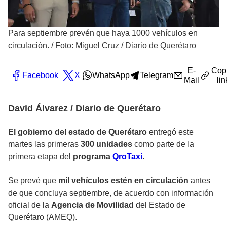
Para septiembre prevén que haya 1000 vehículos en
circulación.
/
Foto: Miguel Cruz / Diario de Querétaro
E-
Cop
Facebook
X
WhatsApp
Telegram
Mail
lin
David Álvarez / Diario de Querétaro
El gobierno del estado de Querétaro
entregó este
martes las primeras
300 unidades
como parte de la
primera etapa del
programa
QroTaxi
.
Se prevé que
mil vehículos estén en circulación
antes
de que concluya septiembre, de acuerdo con información
oficial de la
Agencia de Movilidad
del Estado de
Querétaro (AMEQ).