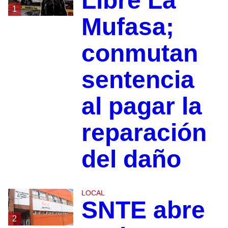
Libre La
1
Mufasa;
conmutan
sentencia
al pagar la
reparación
del daño
LOCAL
SNTE abre
2