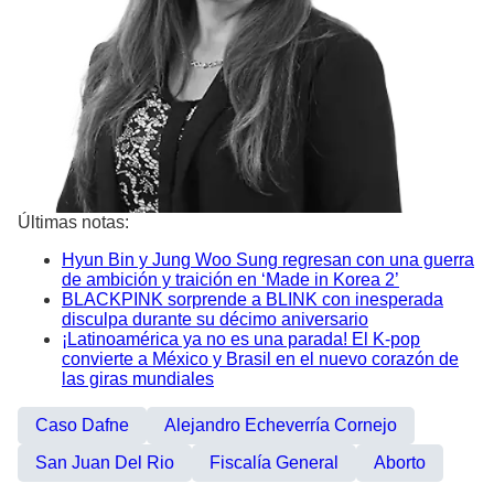
Últimas notas:
Hyun Bin y Jung Woo Sung regresan con una guerra
de ambición y traición en ‘Made in Korea 2’
BLACKPINK sorprende a BLINK con inesperada
disculpa durante su décimo aniversario
¡Latinoamérica ya no es una parada! El K-pop
convierte a México y Brasil en el nuevo corazón de
las giras mundiales
Caso Dafne
Alejandro Echeverría Cornejo
San Juan Del Rio
Fiscalía General
Aborto