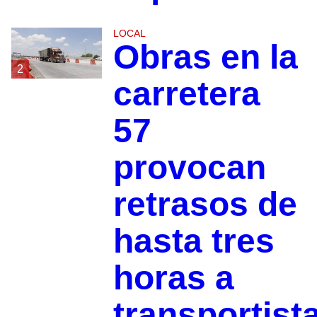
LOCAL
Obras en la
2
carretera
57
provocan
retrasos de
hasta tres
horas a
transportist