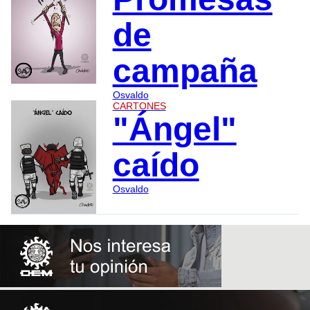
de
campaña
Osvaldo
CARTONES
"Ángel"
caído
Osvaldo