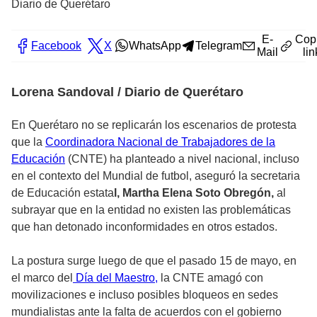
Diario de Querétaro
E-
Cop
Facebook
X
WhatsApp
Telegram
Mail
lin
Lorena Sandoval / Diario de Querétaro
En Querétaro no se replicarán los escenarios de protesta
que la
Coordinadora Nacional de Trabajadores de la
Educación
(CNTE) ha planteado a nivel nacional, incluso
en el contexto del Mundial de futbol, aseguró la secretaria
de Educación estata
l, Martha Elena Soto Obregón,
al
subrayar que en la entidad no existen las problemáticas
que han detonado inconformidades en otros estados.
La postura surge luego de que el pasado 15 de mayo, en
el marco del
Día del Maestro,
la CNTE amagó con
movilizaciones e incluso posibles bloqueos en sedes
mundialistas ante la falta de acuerdos con el gobierno