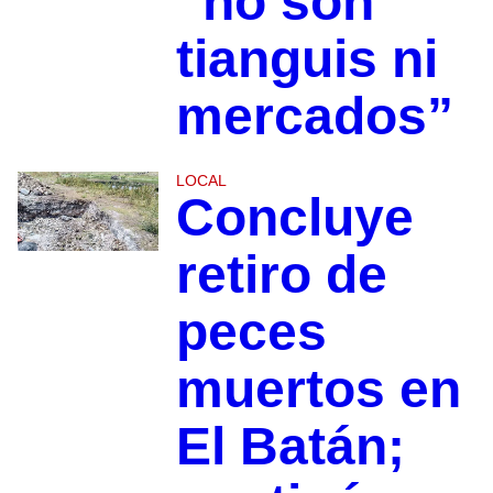
“no son
tianguis ni
mercados”
LOCAL
Concluye
retiro de
peces
muertos en
El Batán;