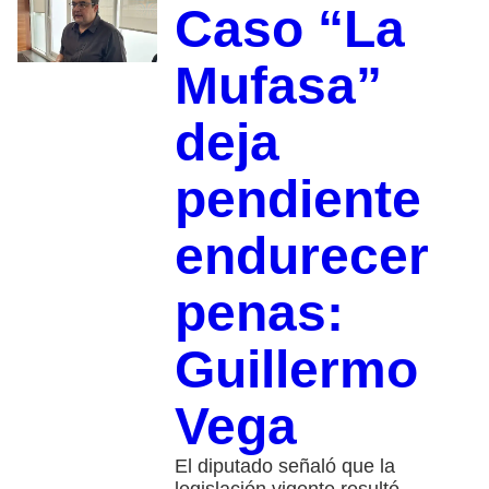
Caso “La
Mufasa”
deja
pendiente
endurecer
penas:
Guillermo
Vega
El diputado señaló que la