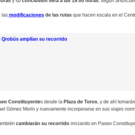
horas
y su
conclusión será a las 19:00 horas
, según anunciar
 las
modificaciones
de las rutas
que hacen escala en el Centr
 Qrobús amplían su recorrido
seo Constituyente
s desde la
Plaza de Toros
, y de ahí tomará
el Gómez Morín y nuevamente incorporarse en sus viajes normal
también
cambiarán su recorrido
iniciando en Paseo Constituyen