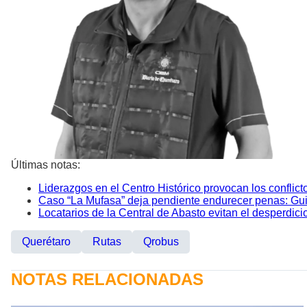
Últimas notas:
Liderazgos en el Centro Histórico provocan los conflict
Caso “La Mufasa” deja pendiente endurecer penas: Gu
Locatarios de la Central de Abasto evitan el desperdic
Querétaro
Rutas
Qrobus
NOTAS RELACIONADAS