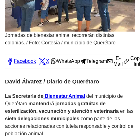
Jornadas de bienestar animal recorrerán distintas
colonias.
/
Foto: Cortesía / municipio de Querétaro
E-
Cop
Facebook
X
WhatsApp
Telegram
Mail
lin
David Álvarez / Diario de Querétaro
La Secretaría de
Bienestar Animal
del municipio de
Querétaro
mantendrá jornadas gratuitas de
esterilización, vacunación y atención veterinaria
en las
siete delegaciones municipales
como parte de las
acciones relacionadas con tutela responsable y control de
población animal.