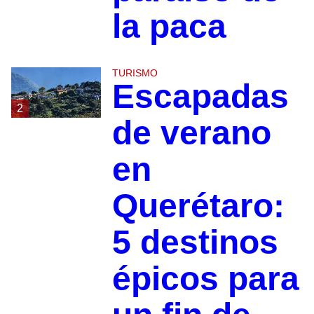
la paca
TURISMO
Escapadas
2
de verano
en
Querétaro:
5 destinos
épicos para