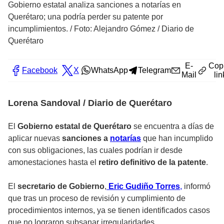
Gobierno estatal analiza sanciones a notarías en
Querétaro; una podría perder su patente por
incumplimientos.
/
Foto: Alejandro Gómez / Diario de
Querétaro
E-
Cop
Facebook
X
WhatsApp
Telegram
Mail
lin
Lorena Sandoval / Diario de Querétaro
El
Gobierno estatal de Querétaro
se encuentra a días de
aplicar nuevas
sanciones a
notarías
que han incumplido
con sus obligaciones, las cuales podrían ir desde
amonestaciones hasta el
retiro definitivo de la patente
.
El
secretario de Gobierno
,
Eric Gudiño Torres
,
informó
que tras un proceso de revisión y cumplimiento de
procedimientos internos, ya se tienen identificados casos
que no lograron subsanar irregularidades.