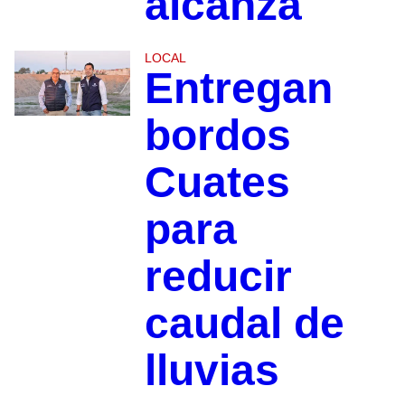
alcanza
LOCAL
Entregan
bordos
Cuates
para
reducir
caudal de
lluvias