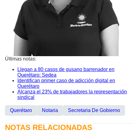
Últimas notas:
Llegan a 80 casos de gusano barrenador en
Querétaro: Sedea
Identifican primer caso de adicción digital en
Querétaro
Alcanza el 23% de trabajadores la representación
sindical
Querétaro
Notaria
Secretaria De Gobierno
NOTAS RELACIONADAS