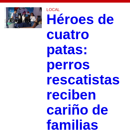
LOCAL
Héroes de
cuatro
patas:
perros
rescatistas
reciben
cariño de
familias