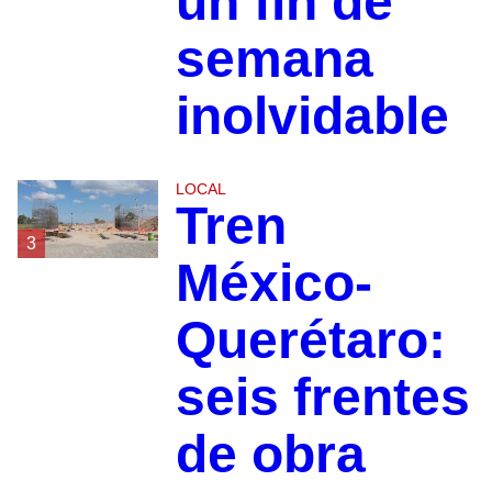
un fin de
semana
inolvidable
LOCAL
Tren
3
México-
Querétaro:
seis frentes
de obra