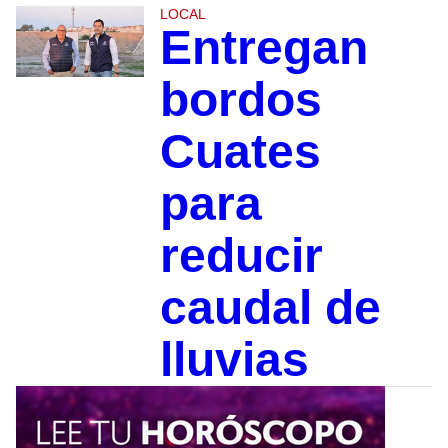
LOCAL
Entregan
bordos
Cuates
para
reducir
caudal de
lluvias