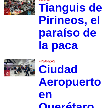
Tianguis de
1
Pirineos, el
paraíso de
la paca
FINANZAS
Ciudad
2
Aeropuerto
en
Querétaro