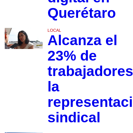
Querétaro
LOCAL
Alcanza el
23% de
trabajadore
la
representac
sindical