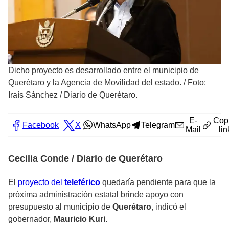
Dicho proyecto es desarrollado entre el municipio de
Querétaro y la Agencia de Movilidad del estado.
/
Foto:
Iraís Sánchez / Diario de Querétaro.
E-
Cop
Facebook
X
WhatsApp
Telegram
Mail
lin
Cecilia Conde / Diario de Querétaro
El
proyecto del
teleférico
quedaría pendiente para que la
próxima administración estatal brinde apoyo con
presupuesto al municipio de
Querétaro
, indicó el
gobernador,
Mauricio Kuri
.