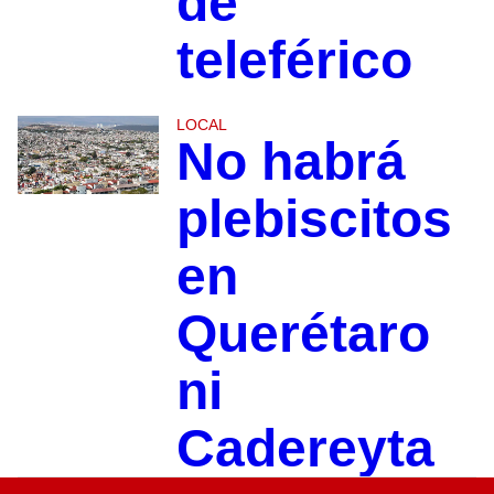
de
teleférico
LOCAL
No habrá
plebiscitos
en
Querétaro
ni
Cadereyta