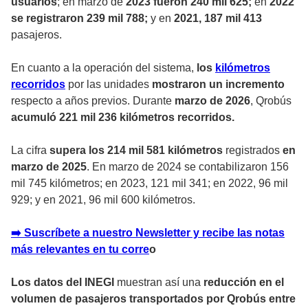
usuarios
; en marzo de
2023 fueron 240 mil 625;
en
2022
se registraron 239 mil 788;
y en
2021, 187 mil 413
pasajeros.
En cuanto a la operación del sistema,
los
kilómetros
recorridos
por las unidades
mostraron un incremento
respecto a años previos. Durante
marzo de 2026
, Qrobús
acumuló 221 mil 236 kilómetros recorridos.
La cifra
supera los 214 mil 581 kilómetros
registrados
en
marzo de 2025
. En marzo de 2024 se contabilizaron 156
mil 745 kilómetros; en 2023, 121 mil 341; en 2022, 96 mil
929; y en 2021, 96 mil 600 kilómetros.
➡️ Suscríbete a nuestro Newsletter y recibe las notas
más relevantes en tu corre
o
Los datos del INEGI
muestran así una
reducción en el
volumen de pasajeros transportados por Qrobús entre