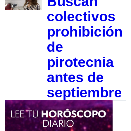
Buscan
colectivos
prohibición
de
pirotecnia
antes de
septiembre