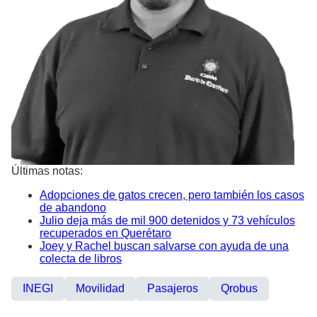
Últimas notas:
Adopciones de gatos crecen, pero también los casos
de abandono
Julio deja más de mil 900 detenidos y 73 vehículos
recuperados en Querétaro
Joey y Rachel buscan salvarse con ayuda de una
colecta de libros
INEGI
Movilidad
Pasajeros
Qrobus