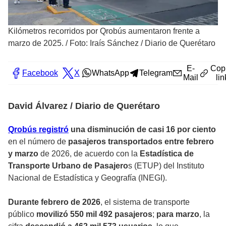
Kilómetros recorridos por Qrobús aumentaron frente a
marzo de 2025.
/
Foto: Iraís Sánchez / Diario de Querétaro
E-
Cop
Facebook
X
WhatsApp
Telegram
Mail
lin
David Álvarez / Diario de Querétaro
Qrobús registró
una disminución de casi 16 por ciento
en el número de
pasajeros transportados entre febrero
y marzo
de 2026, de acuerdo con la
Estadística de
Transporte Urbano de Pasajero
s (ETUP) del Instituto
Nacional de Estadística y Geografía (INEGI).
Durante febrero de 2026
, el sistema de transporte
público
movilizó 550 mil 492 pasajeros
;
para marzo
, la