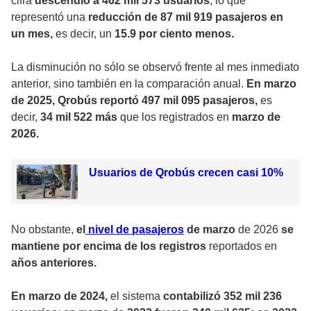
cifra
descendió a 462 mil 573 usuarios
, lo que
representó una
reducción de 87 mil 919 pasajeros en
un mes,
es decir, un
15.9 por ciento menos.
La disminución no sólo se observó frente al mes inmediato
anterior, sino también en la comparación anual.
En marzo
de 2025, Qrobús reportó 497 mil 095 pasajeros,
es
decir,
34 mil 522 más
que los registrados en
marzo de
2026.
Usuarios de Qrobús crecen casi 10%
No obstante,
el
nivel de pasajeros
de marzo
de 2026
se
mantiene por encima de los registros
reportados en
años anteriores.
En marzo de 2024,
el sistema
contabilizó 352 mil 236