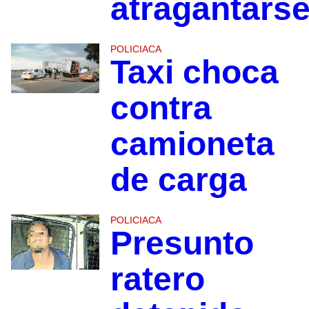
atragantars
POLICIACA
Taxi choca
contra
camioneta
de carga
POLICIACA
Presunto
ratero