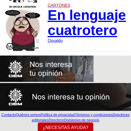
CARTONES
En lenguaje
cuatrotero
Osvaldo
Contacto
Quiénes somos
Política de privacidad
Términos y condiciones
Directrices
editoriales
Directorio
Divisiones de negocio
¿NECESITAS AYUDA?