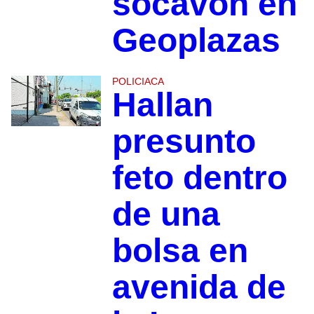
socavón en
Geoplazas
POLICIACA
Hallan
presunto
feto dentro
de una
bolsa en
avenida de