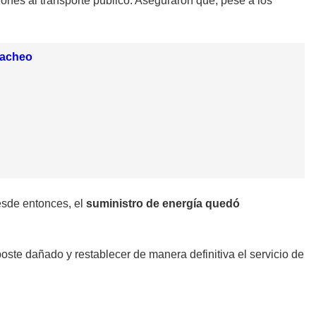
iones al transporte público. Aseguraron que, pese a los
aracheo
Desde entonces, el
suministro de energía quedó
poste dañado y restablecer de manera definitiva el servicio de