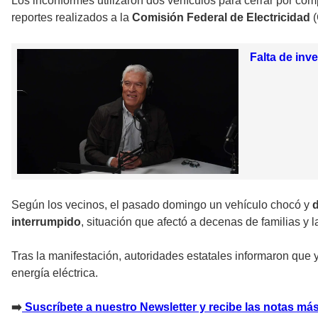
Los inconformes utilizaron dos vehículos para cerrar por comp
reportes realizados a la
Comisión Federal de Electricidad
Falta de inv
Según los vecinos, el pasado domingo un vehículo chocó y
d
interrumpido
, situación que afectó a decenas de familias y la
Tras la manifestación, autoridades estatales informaron que y
energía eléctrica.
➡
Suscríbete a nuestro Newsletter y recibe las notas más