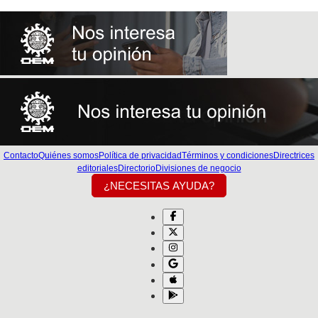
Contacto
Quiénes somos
Política de privacidad
Términos y condiciones
Directrices
editoriales
Directorio
Divisiones de negocio
¿NECESITAS AYUDA?