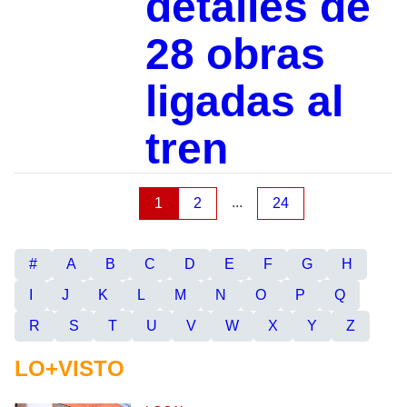
detalles de
28 obras
ligadas al
tren
...
1
2
24
#
A
B
C
D
E
F
G
H
I
J
K
L
M
N
O
P
Q
R
S
T
U
V
W
X
Y
Z
LO+VISTO