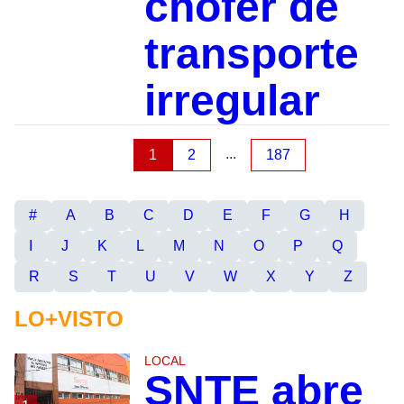
chofer de
transporte
irregular
...
1
2
187
#
A
B
C
D
E
F
G
H
I
J
K
L
M
N
O
P
Q
R
S
T
U
V
W
X
Y
Z
LO+VISTO
LOCAL
SNTE abre