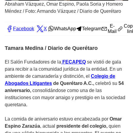
Abraham Vázquez, Omar Espino, Paola Soria y Homero
Méndez
/
Foto: Armando Vázquez / Diario de Querétaro
E-
Cop
Facebook
X
WhatsApp
Telegram
Mail
lin
Tamara Medina / Diario de Querétaro
El Salón Fundadores de la
FECAPEQ
se vistió de gala
para recibir a la comunidad jurídica de la entidad. En un
ambiente de camaradería y distinción, el
Colegio de
Abogados Litigantes
de Querétaro A.C.,
celebró su
54
aniversario,
consolidándose como una de las
instituciones con mayor arraigo y prestigio en la sociedad
queretana.
La comida de aniversario estuvo encabezada por
Omar
Espino Zarazúa
, actual
presidente del colegio,
quien