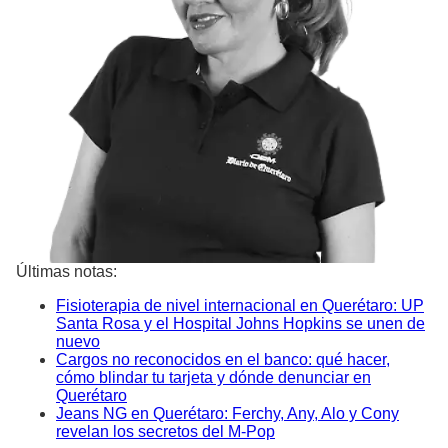
Últimas notas:
Fisioterapia de nivel internacional en Querétaro: UP
Santa Rosa y el Hospital Johns Hopkins se unen de
nuevo
Cargos no reconocidos en el banco: qué hacer,
cómo blindar tu tarjeta y dónde denunciar en
Querétaro
Jeans NG en Querétaro: Ferchy, Any, Alo y Cony
revelan los secretos del M-Pop