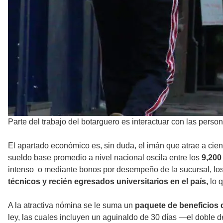
Parte del trabajo del botarguero es interactuar con las person
El apartado económico es, sin duda, el imán que atrae a cie
sueldo base promedio a nivel nacional oscila entre los
9,200
intenso o mediante bonos por desempeño de la sucursal, lo
técnicos y recién egresados universitarios en el país,
lo q
A la atractiva nómina se le suma un
paquete de beneficios q
ley, las cuales incluyen un aguinaldo de 30 días —el doble 