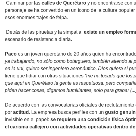
Caminar por las
calles de Querétaro
y no encontrarse con 
personaje se ha convertido en un ícono de la cultura popula
esos enormes trajes de felpa.
Detrás de las piruetas y la simpatía,
existe un empleo forma
escenario de resistencia diaria.
Paco
es un joven queretano de 20 años quien ha encontrado 
ya trabajando, no sólo como botarguero, también atiendo al p
en la uni, quiero ser ingeniero aeronáutico, Dios quiera si p
tiene que lidiar con otras situaciones
“me ha tocado que los p
que aquí en Querétaro la gente es respetuosa, pero compañer
piden hacer cosas, digamos humillantes, solo para grabar (...
De acuerdo con las convocatorias oficiales de reclutamiento
por
actitud
. La empresa busca perfiles con un
gusto genuino 
invisible en el papel:
se requiere una condición física ópt
el carisma callejero con actividades operativas dentro de