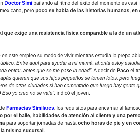
un
Doctor Simi
bailando al ritmo del éxito del momento es casi 
r mexicana, pero
poco se habla de las historias humanas, en 
l que exige una resistencia física comparable a la de un atl
en este empleo su modo de vivir mientras estudia la prepa abie
úblico. Entre aquí para ayudar a mi mamá, ahorita estoy estudian
ueda entrar, antes que se me pase la edad”
. A decir de
Paco
el t
apás quieren que sus hijos pequeños se tomen fotos, pero luego
os de otras ciudades si han comentado que luego hay gente que
) Eso yo creo no se vale”,
indicó el joven.
 de
Farmacias Similares
, los requisitos para encarnar al famos
por el baile, habilidades de atención al cliente y una pers
ima
para soportar jornadas de hasta
ocho horas de pie y en co
 la misma sucursal.