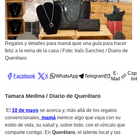
Regalos y detalles para mamá quie una guía para hacer
feliz a la reina de la casa
/
Foto: Iraís Sanchez / Diario de
Querétaro
E-
Cop
Facebook
X
WhatsApp
Telegram
Mail
lin
Tamara Medina / Diario de Querétaro
El
10 de mayo
se acerca y, más allá de los regalos
convencionales,
mamá
merece algo que vaya con su
estilo de vida, su salud y, sobre todo, con el vínculo que
comparte contigo. En
Querétaro
, el talento local y las