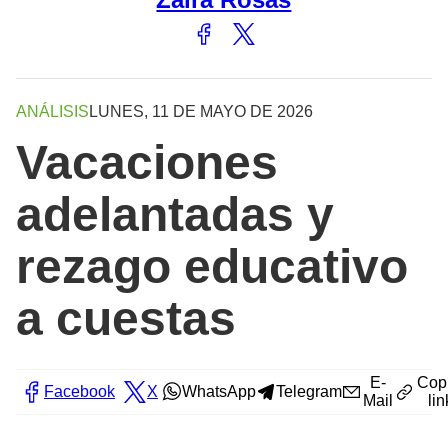
ANÁLISIS
LUNES, 11 DE MAYO DE 2026
Vacaciones
adelantadas y
rezago educativo
a cuestas
E-
Cop
Facebook
X
WhatsApp
Telegram
Mail
lin