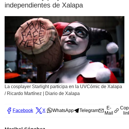
independientes de Xalapa
La cosplayer Starlight participa en la UVCómic de Xalapa
/
Ricardo Martínez | Diario de Xalapa
E-
Cop
Facebook
X
WhatsApp
Telegram
Mail
lin